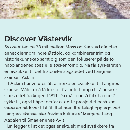
Discover Västervik
Sykkelruten på 28 mil mellom Moss og Karlstad går blant
annet gjennom Indre Østfold, og kombinerer trim og
historiekunnskap samtidig som den fokuserer på de to
nabolandenes spesielle søskenforhold. Nå får sykkelruten
en avstikker til det historiske slagstedet ved Langnes
skanse i Askim.
– I Askim har vi foreslått å merke en avstikker til Langnes
skanse. Målet er å få turister fra hele Europa til å besøke
slagstedet fra krigen i 1814. Da må jo også folk ha noe å
sykle til, og vi håper derfor at dette prosjektet også kan
være en pådriver til å få til et mer tilrettelagt opplegg ved
Langnes skanse, sier Askims kultursjef Margaret Lang
Aadalen til Smaalenenes Avis.
Hun legger til at det også er aktuelt med avstikkere fra