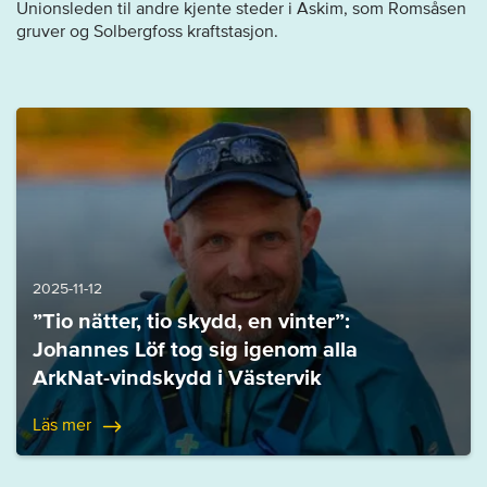
Unionsleden til andre kjente steder i Askim, som Romsåsen
gruver og Solbergfoss kraftstasjon.
2025-11-12
”Tio nätter, tio skydd, en vinter”:
Johannes Löf tog sig igenom alla
ArkNat-vindskydd i Västervik
Läs mer