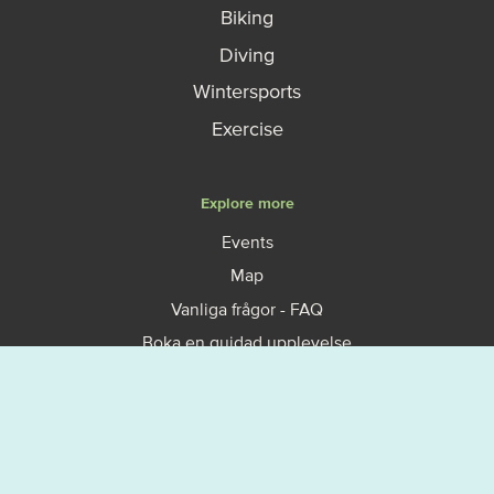
Biking
Diving
Wintersports
Exercise
Explore more
Events
Map
Vanliga frågor - FAQ
Boka en guidad upplevelse
Så fungerar allemansrätten
Västerviks turistbyrå
Om Västervik Outdoor
Privacy policy