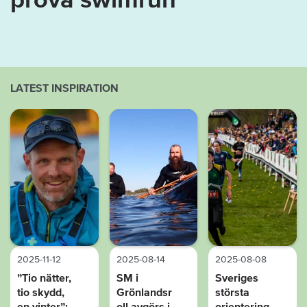
LATEST INSPIRATION
2025-11-12
2025-08-14
2025-08-08
”Tio nätter,
SM i
Sveriges
tio skydd,
Grönlandsr
största
en vinter”:
oll avgörs i
orientering