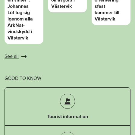
Johannes
Västervik
sfest
Löf tog sig
kommer till
igenom alla
Västervik
ArkNat-
vindskydd i
Västervik
See all
GOOD TO KNOW
Tourist information