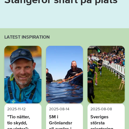
LATEST INSPIRATION
2025-11-12
2025-08-14
2025-08-08
”Tio nätter,
SM i
Sveriges
tio skydd,
Grönlandsr
största
en vinter”:
oll avgörs i
orientering