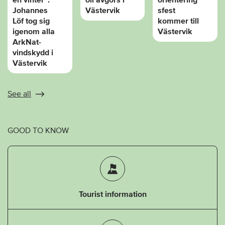
Johannes
Västervik
sfest
Löf tog sig
kommer till
igenom alla
Västervik
ArkNat-
vindskydd i
Västervik
See all
GOOD TO KNOW
Tourist information