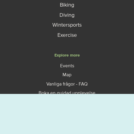
Biking
Diving
Wintersports
Exercise
Explore more
Events
Map
Vanliga frågor - FAQ
Boka en guidad upplevelse
Så fungerar allemansrätten
Västerviks turistbyrå
Om Västervik Outdoor
Privacy policy