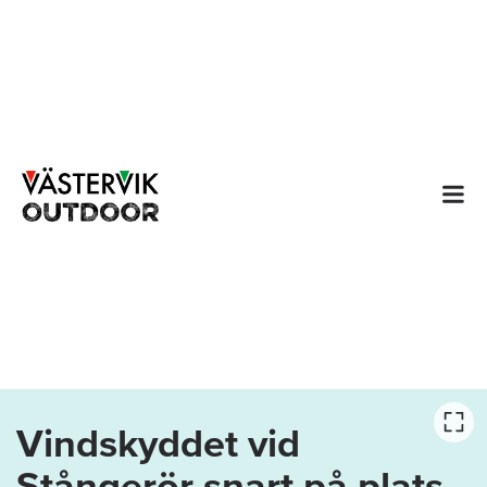
Vindskyddet vid
Stångerör snart på plats