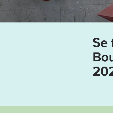
Se 
Bou
20