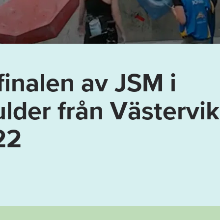
finalen av JSM i
lder från Västervik
22