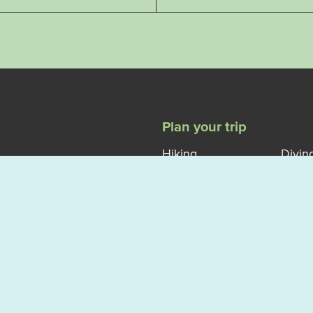
Plan your trip
Hiking
Divin
Climbing
Winte
cing elit.
orci
Kayak
Exerc
Biking
M VÄSTERVIK