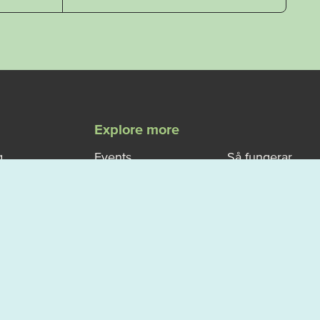
Explore more
g
Events
Så fungerar
allemansrätten
rsports
Map
Västerviks
ise
Vanliga frågor
turistbyrå
- FAQ
Om Västervik
Boka en
Outdoor
guidad
upplevelse
Privacy policy