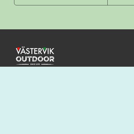
Lorem ipsum dolor sit amet, consectetur adipis
Curabitur vel velit leo. In imperdiet mauris eu 
porttitor consequat. Duis ut viverra risus.
BESÖK VÄSTERVIK.COM FÖR MER INSPIRATION O