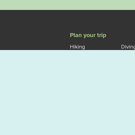
Plan your trip
Hiking
Divin
Climbing
Winte
cing elit.
orci
Kayak
Exerc
Biking
M VÄSTERVIK
© Västervik Framåt.
Privacy pol