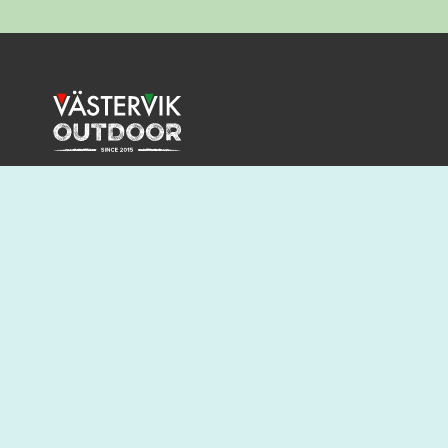
Lorem ipsum dolor sit amet, consectetur adipis
Curabitur vel velit leo. In imperdiet mauris eu 
porttitor consequat. Duis ut viverra risus.
BESÖK VÄSTERVIK.COM FÖR MER INSPIRATION O