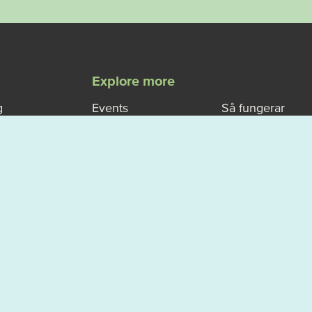
Explore more
g
Events
Så fungerar
allemansrätten
rsports
Map
Västerviks
ise
Vanliga frågor
turistbyrå
- FAQ
Om Västervik
Boka en
Outdoor
guidad
upplevelse
Privacy policy
icy
.