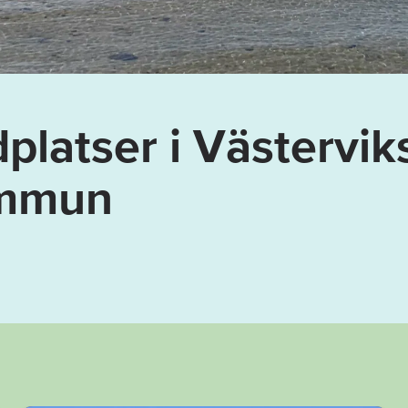
platser i Västervik
mmun