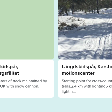
kidspår,
Längdskidspår, Karst
rgsfältet
motionscenter
eters of track maintained by
Starting point for cross-coun
OK with snow cannon.
trails.2.4 km with lighting5 
lightin...