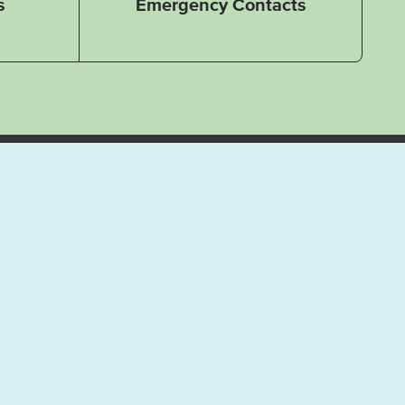
s
Emergency Contacts
Explore more
g
Events
Så fungerar
allemansrätten
rsports
Map
Västerviks
ise
Vanliga frågor
turistbyrå
- FAQ
Om Västervik
Boka en
Outdoor
guidad
upplevelse
Privacy policy