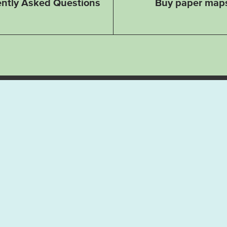
ntly Asked Questions
Buy paper map
Plan your trip
Hiking
Divin
Climbing
Winte
cing elit.
orci
Kayak
Exerc
Biking