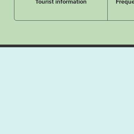
Tourist information
Freque
Lorem ipsum dolor sit amet, consectetur adipis
Curabitur vel velit leo. In imperdiet mauris eu 
porttitor consequat. Duis ut viverra risus.