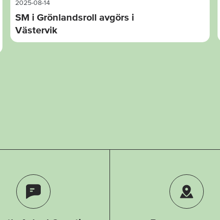
2025-08-14
SM i Grönlandsroll avgörs i
Västervik