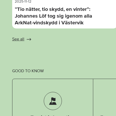
2025-11-12
”Tio nätter, tio skydd, en vinter”:
Johannes Löf tog sig igenom alla
ArkNat-vindskydd i Västervik
See all
GOOD TO KNOW