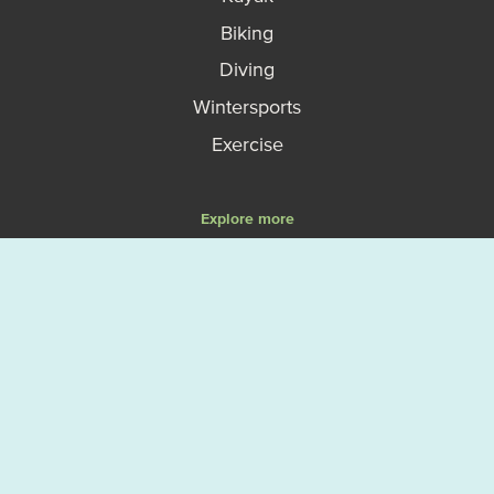
Biking
Diving
Wintersports
Exercise
Explore more
Events
Map
Vanliga frågor - FAQ
Boka en guidad upplevelse
Så fungerar allemansrätten
Västerviks turistbyrå
Om Västervik Outdoor
Privacy policy