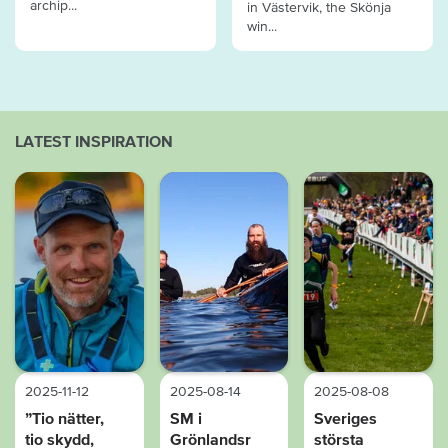
archip...
in Västervik, the Skönja
win...
LATEST INSPIRATION
2025-11-12
2025-08-14
2025-08-08
”Tio nätter,
SM i
Sveriges
tio skydd,
Grönlandsr
största