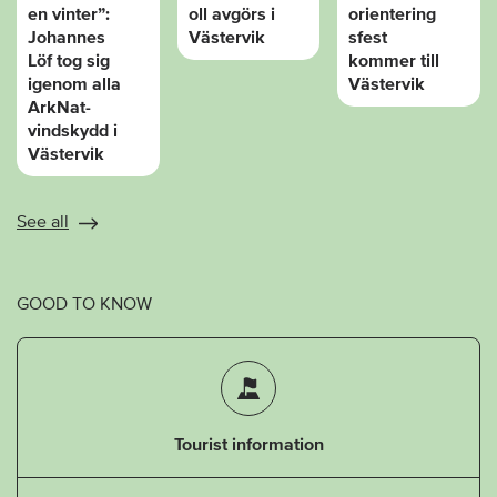
en vinter”:
oll avgörs i
orientering
Johannes
Västervik
sfest
Löf tog sig
kommer till
igenom alla
Västervik
ArkNat-
vindskydd i
Västervik
See all
GOOD TO KNOW
Tourist information