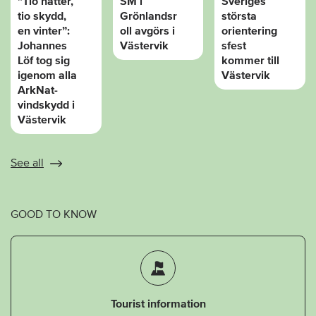
”Tio nätter,
SM i
Sveriges
tio skydd,
Grönlandsr
största
en vinter”:
oll avgörs i
orientering
Johannes
Västervik
sfest
Löf tog sig
kommer till
igenom alla
Västervik
ArkNat-
vindskydd i
Västervik
See all
GOOD TO KNOW
Tourist information