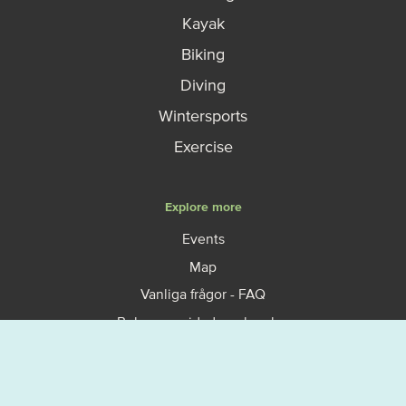
Kayak
Biking
Diving
Wintersports
Exercise
Explore more
Events
Map
Vanliga frågor - FAQ
Boka en guidad upplevelse
Så fungerar allemansrätten
Västerviks turistbyrå
Om Västervik Outdoor