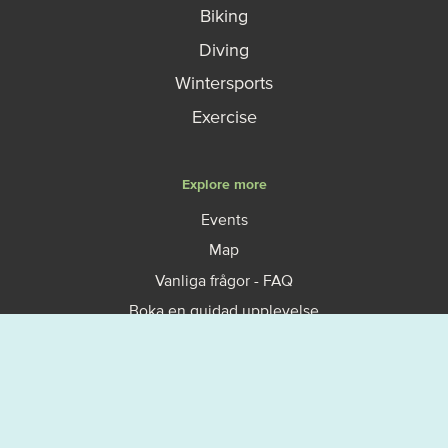
Biking
Diving
Wintersports
Exercise
Explore more
Events
Map
Vanliga frågor - FAQ
Boka en guidad upplevelse
Så fungerar allemansrätten
Västerviks turistbyrå
Om Västervik Outdoor
Privacy policy