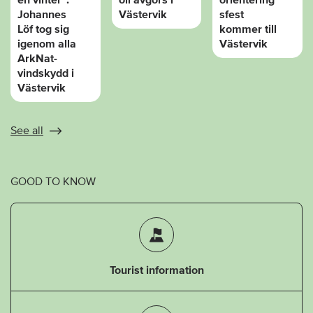
Johannes
Västervik
sfest
Löf tog sig
kommer till
igenom alla
Västervik
ArkNat-
vindskydd i
Västervik
See all
GOOD TO KNOW
Tourist information