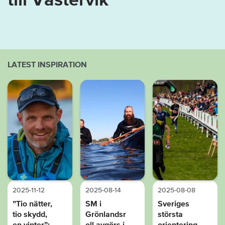
LATEST INSPIRATION
2025-11-12
2025-08-14
2025-08-08
”Tio nätter,
SM i
Sveriges
tio skydd,
Grönlandsr
största
en vinter”:
oll avgörs i
orientering