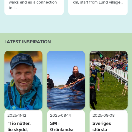
walks and as a connection
km, start from Lund village...
to l...
LATEST INSPIRATION
2025-11-12
2025-08-14
2025-08-08
”Tio nätter,
SM i
Sveriges
tio skydd,
Grönlandsr
största