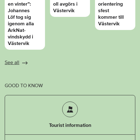
en vinter”:
oll avgörs i
orientering
Johannes
Västervik
sfest
Löf tog sig
kommer till
igenom alla
Västervik
ArkNat-
vindskydd i
Västervik
See all
GOOD TO KNOW
Tourist information