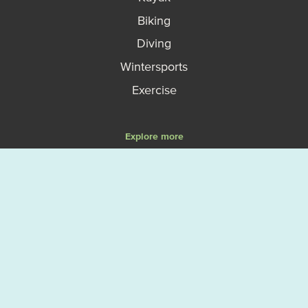
Biking
Diving
Wintersports
Exercise
Explore more
Events
Map
Vanliga frågor - FAQ
Boka en guidad upplevelse
Så fungerar allemansrätten
Västerviks turistbyrå
Om Västervik Outdoor
Privacy policy