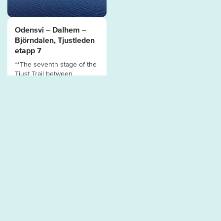
Odensvi – Dalhem –
Björndalen, Tjustleden
etapp 7
**The seventh stage of the
Tjust Trail between
Odensvi and Björndalen is
about 2...
GOOD TO KNOW
Tourist information