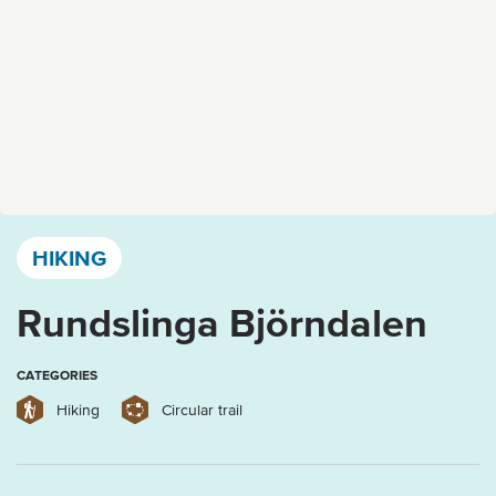
Västervik, Kalmar län och Öland
HIKING
Rundslinga Björndalen
CATEGORIES
Hiking
Circular trail