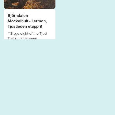
Björndalen -
Möckelhult - Lermon,
Tjustleden etapp 8
**Stage eight of the Tjust
Trail runs between
Björndalen and Lermon
and is about...
GOOD TO KNOW
Tourist information