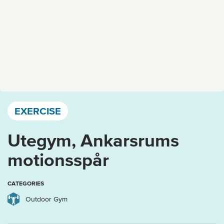
Västervik, Kalmar län och Öland
EXERCISE
Utegym, Ankarsrums
motionsspår
CATEGORIES
Outdoor Gym